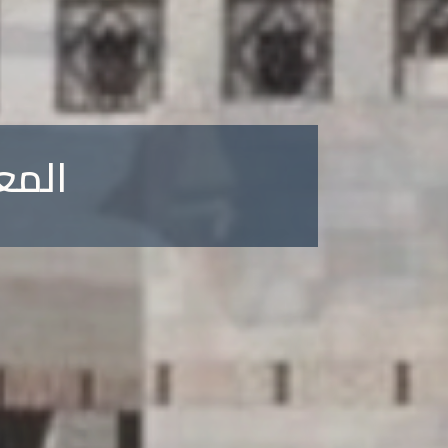
المؤتم
المع