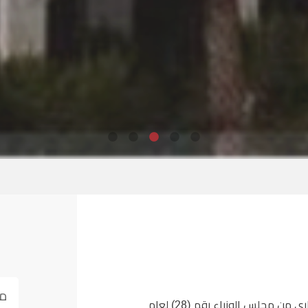
مس
تأسس المعهد الوطني للتخصصات الصحية بموجب قرار وزاري من مجلس الوزراء رقم (28) لعام