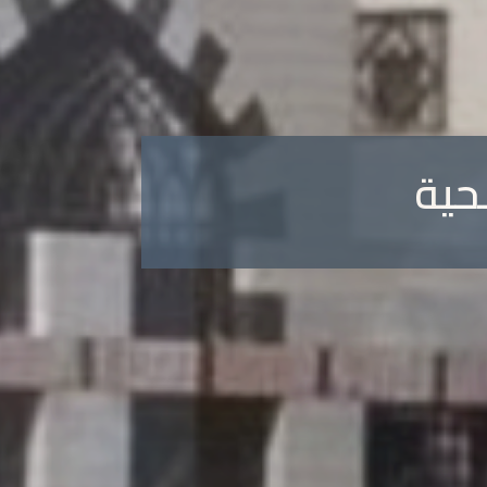
الطبي
حية